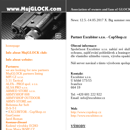
Association of owners and fans of GLOCK 
News: 12.5.-14.05.2017 X. Big summer ren
Partner Excubitor s.r.o. - CopShop.cz
homepage
Obecné informace
:
Společnost Excubitor s.r.o. nabízí své sl
Info about MujGLOCK club:
ochranu, zajišťování pohledávek a leasingo
dle vlastního užitného vzoru, výroba opasků
Info about website:
Náš server navázal s tímto výrobcem spolup
Partners:
we are looking for new partners
MujGLOCK partners listing
Kontakt
:
MPI CZ s.r.o.
Excubitor s.r.o.
5.11 Tactical
U hřiště 175/15
ALFA - PROJ spol. s r.o.
Ivančice
ALSA PRO s.r.o.
664 19
ARMED STORE s.r.o.
ARMYSHOP 008
Tel: +420 601 222 922
ARMYSHOP OUTDOOR
Email: info@excubitor.cz
ARMY-STORE.net
Bohemia Air Soft
D-S-T-I
Web
:
~
EXCUBITOR - CopShop.cz
http://www.copshop.cz
GunCenter
http://www.excubitor.cz
Jareš Roman
Kentaur Zbraně
Kožené výrobky ECHO
VÝHODY
:
Krav Maga IKMF CZ