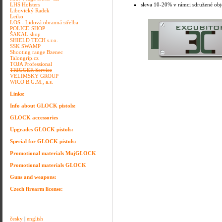
LHS Holsters
sleva 10-20% v rámci sdružené obj
Libovický Radek
Leiko
LOS - Lidová obranná střelba
POLICE-SHOP
ŠAKAL shop
SHIELD TECH s.r.o.
SSK SWAMP
Shooting range Bzenec
Talongrip.cz
TOJA Professional
TRIGGER Service
VELIMSKY GROUP
WICO B.G.M., a.s.
Links:
Info about GLOCK pistols:
GLOCK accessories
Upgrades GLOCK pistols:
Special for GLOCK pistols:
Promotional materials MujGLOCK
Promotional materials GLOCK
Guns and weapons:
Czech firearm license:
česky
|
english