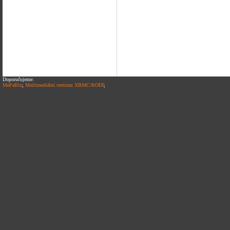
Doporučujeme:
MePaBlu
;
Multimediální centrum XBMC/KODI
;