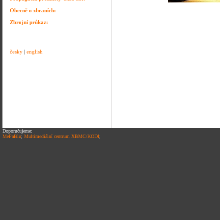
Obecně o zbraních:
Zbrojní průkaz:
česky
|
english
Doporučujeme:
MePaBlu
;
Multimediální centrum XBMC/KODI
;