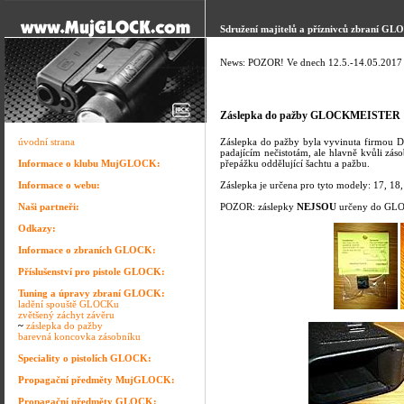
Sdružení majitelů a příznivců zbraní GL
News: POZOR! Ve dnech 12.5.-14.05.2017 p
Záslepka do pažby GLOCKMEISTER
úvodní strana
Záslepka do pažby byla vyvinuta firmou D
padajícím nečistotám, ale hlavně kvůli záso
Informace o klubu MujGLOCK:
přepážku oddělující šachtu a pažbu.
Informace o webu:
Záslepka je určena pro tyto modely: 17, 18, 
Naši partneři:
POZOR: záslepky
NEJSOU
určeny do G
Odkazy:
Informace o zbraních GLOCK:
Příslušenství pro pistole GLOCK:
Tuning a úpravy zbraní GLOCK:
ladění spouště GLOCKu
zvětšený záchyt závěru
~
záslepka do pažby
barevná koncovka zásobníku
Speciality o pistolích GLOCK:
Propagační předměty MujGLOCK:
Propagační předměty GLOCK: