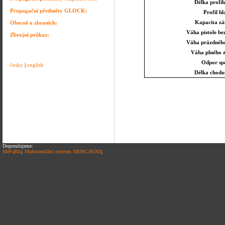
Délka profil
Propagační předměty GLOCK:
Profil h
Kapacita zá
Obecně o zbraních:
Váha pistole be
Zbrojní průkaz:
Váha prázdného
Váha plného 
Odpor sp
česky
|
english
Délka chodu
Doporučujeme:
MePaBlu
;
Multimediální centrum XBMC/KODI
;